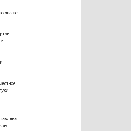
то она не
ртли.
 и
ой
 местное
руки
ставлена
ысяч