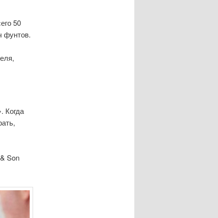
его 50
ч фунтов.
еля,
. Когда
рать,
 & Son