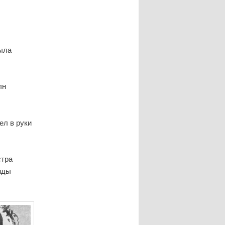
была
лн
ел в руки
стра
нды