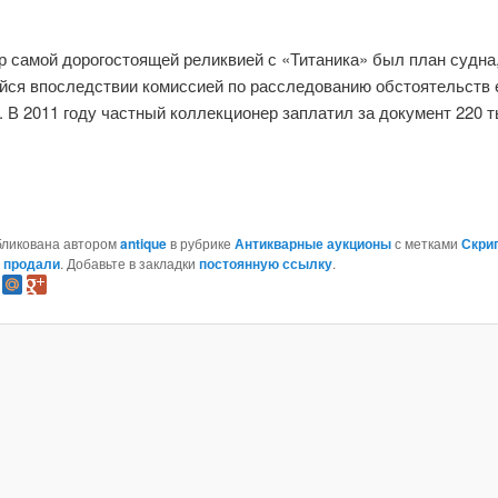
р самой дорогостоящей реликвией с «Титаника» был план судна
йся впоследствии комиссией по расследованию обстоятельств 
 В 2011 году частный коллекционер заплатил за документ 220 т
бликована автором
antique
в рубрике
Антикварные аукционы
с метками
Скрип
 продали
. Добавьте в закладки
постоянную ссылку
.