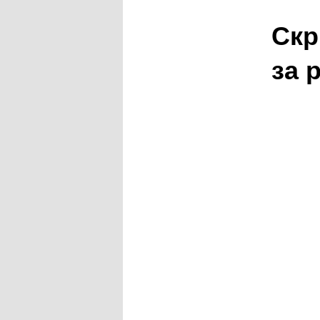
Скр
за 