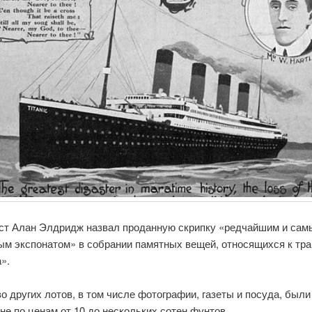
ст Алан Элдридж назвал проданную скрипку «редчайшим и сам
ым экспонатом» в собрании памятных вещей, относящихся к тра
».
 других лотов, в том числе фотографии, газеты и посуда, был
не по ценам от 10 до нескольких сотен фунтов.