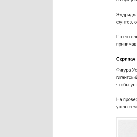
Элдридж р
фунтов, о
По его сл
принимав
Скрипач 
Фигура Уо
гигантски
чтобы ус
На провер
ушло сем