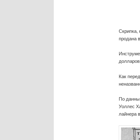
Скрипка, 
продана в
Инструмен
долларов)
Как перед
неназванн
По данным
Уоллес Х
лайнера в