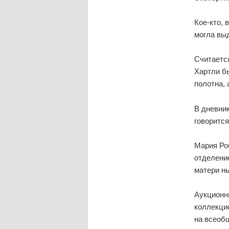
Кое-кто, 
могла вы
Считается
Хартли бы
полотна, 
В дневни
говорится
Мария Роб
отделение
матери н
Аукционн
коллекцио
на всеоб