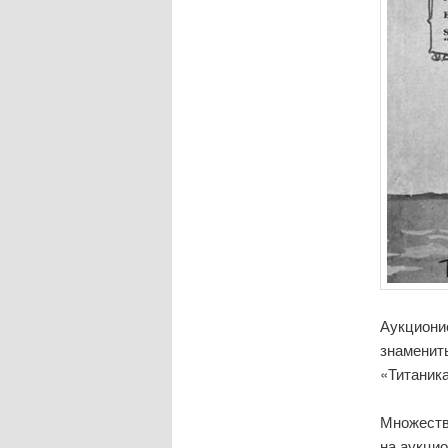
Аукциони
знаменит
«Титаника
Множество
на аукцио