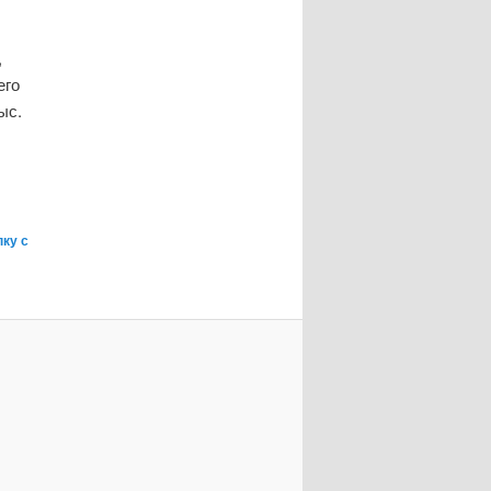
,
его
ыс.
ку с