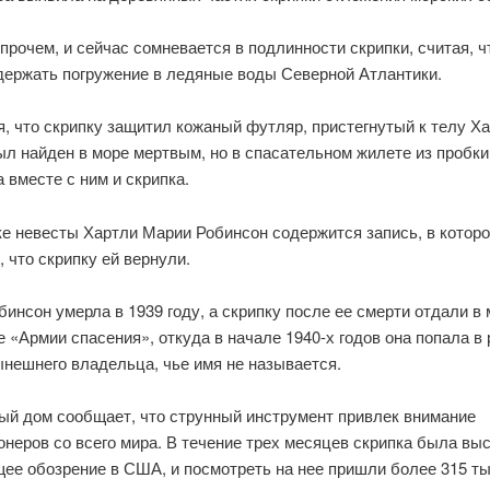
впрочем, и сейчас сомневается в подлинности скрипки, считая, ч
держать погружение в ледяные воды Северной Атлантики.
, что скрипку защитил кожаный футляр, пристегнутый к телу Ха
л найден в море мертвым, но в спасательном жилете из пробки
а вместе с ним и скрипка.
ке невесты Хартли Марии Робинсон содержится запись, в котор
, что скрипку ей вернули.
инсон умерла в 1939 году, а скрипку после ее смерти отдали в
 «Армии спасения», откуда в начале 1940-х годов она попала в 
ынешнего владельца, чье имя не называется.
ый дом сообщает, что струнный инструмент привлек внимание
неров со всего мира. В течение трех месяцев скрипка была вы
щее обозрение в США, и посмотреть на нее пришли более 315 т