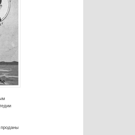
ым
гедии
и проданы