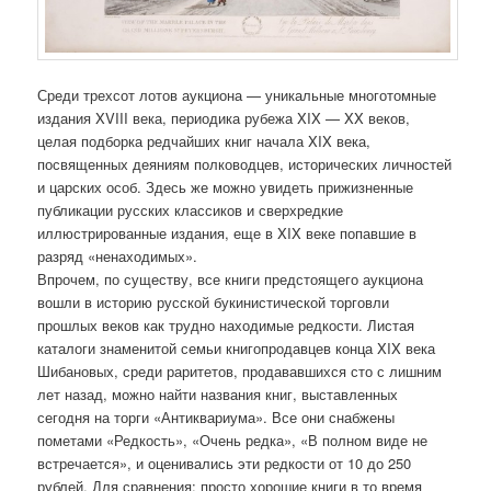
Среди трехсот лотов аукциона — уникальные многотомные
издания XVIII века, периодика рубежа XIX — XX веков,
целая подборка редчайших книг начала XIX века,
посвященных деяниям полководцев, исторических личностей
и царских особ. Здесь же можно увидеть прижизненные
публикации русских классиков и сверхредкие
иллюстрированные издания, еще в XIX веке попавшие в
разряд «ненаходимых».
Впрочем, по существу, все книги предстоящего аукциона
вошли в историю русской букинистической торговли
прошлых веков как трудно находимые редкости. Листая
каталоги знаменитой семьи книгопродавцев конца XIX века
Шибановых, среди раритетов, продававшихся сто с лишним
лет назад, можно найти названия книг, выставленных
сегодня на торги «Антиквариума». Все они снабжены
пометами «Редкость», «Очень редка», «В полном виде не
встречается», и оценивались эти редкости от 10 до 250
рублей. Для сравнения: просто хорошие книги в то время