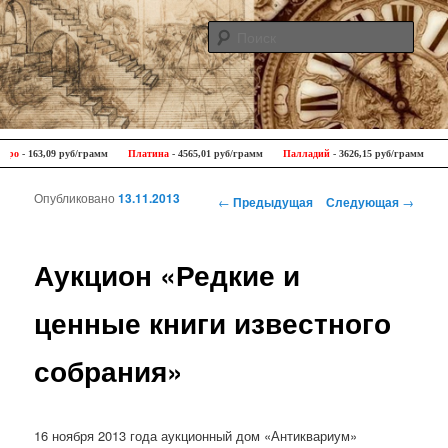
Поис
Antique Trip
Главное меню
Перейти к основному содержимому
Перейти к дополнительному содержимому
09 руб/грамм
Платина
- 4565,01 руб/грамм
Палладий
- 3626,15 руб/грамм
| Цены ЦБ
Опубликовано
13.11.2013
Навигация по записям
←
Предыдущая
Следующая
→
Аукцион «Редкие и
ценные книги известного
собрания»
16 ноября 2013 года аукционный дом «Антиквариум»