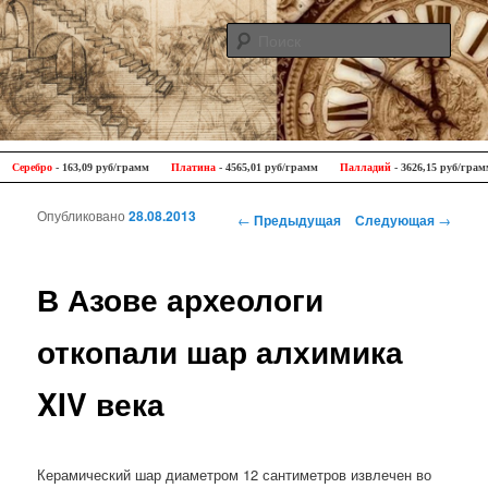
Поис
Antique Trip
Главное меню
Перейти к основному содержимому
Перейти к дополнительному содержимому
еребро
- 163,09 руб/грамм
Платина
- 4565,01 руб/грамм
Палладий
- 3626,15 руб/грамм
Опубликовано
28.08.2013
Навигация по записям
←
Предыдущая
Следующая
→
В Азове археологи
откопали шар алхимика
XIV века
Керамический шар диаметром 12 сантиметров извлечен во