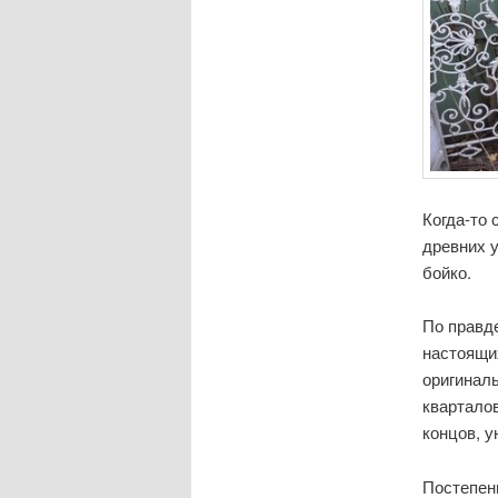
Когда-то 
древних у
бойко.
По правд
настоящи
оригиналь
кварталов
концов, у
Постепенн