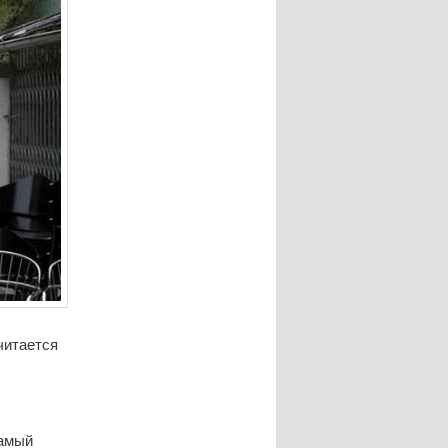
читается
самый