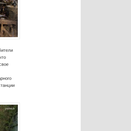
бители
что
свое
арного
станции