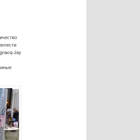
ичество
прелести
gnacq-Jay
шиные