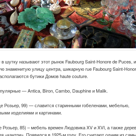
в шутку называют этот рынок Faubourg Saint-Honore de Puces, 
ю знаменитую улицу центра, шикарную rue Faubourg Saint-Honor
асполагаются бутики Домов haute couture.
улярные — Antica, Biron, Cambo, Dauphine и Malik.
е Розьер, 99) — славится старинными гобеленами, мебелью,
ыми изделиями и картинами.
е Розьер, 85) – мебель времен Людовика XV и XVI, а также дер
я «кантри». Появился в 1925-м году. Его считают одним из сам