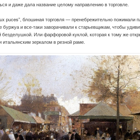
ься и даже дала название целому направлению в торговле.
aux puces”, блошиная торговля — пренебрежительно пожимали 
е буржуа и все-таки заворачивали к старьевщикам, чтобы удиви
й безделушкой. Или фарфоровой куклой, которая к тому же отк
и итальянским зеркалом в резной раме.