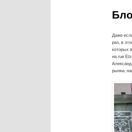
Бло
Даже есл
раз, в эт
которых 
на rue El
Александ
рынки, н