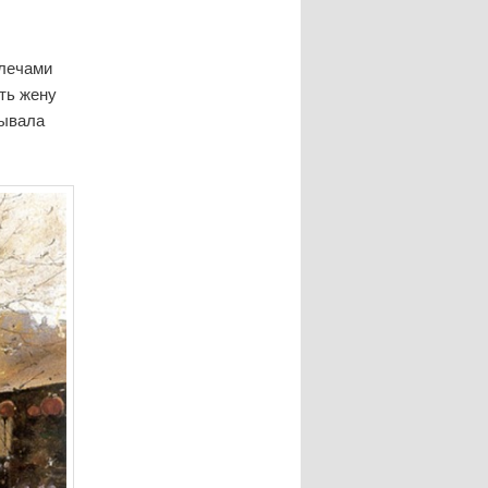
плечами
ть жену
рывала