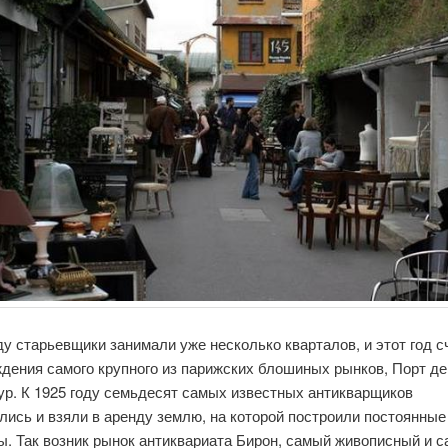
ду старьевщики занимали уже несколько кварталов, и этот год с
ждения самого крупного из парижских блошиных рынков, Порт де
ур. К 1925 году семьдесят самых известных антикварщиков
ись и взяли в аренду землю, на которой построили постоянные
ы. Так возник рынок антиквариата Бирон, самый живописный и 