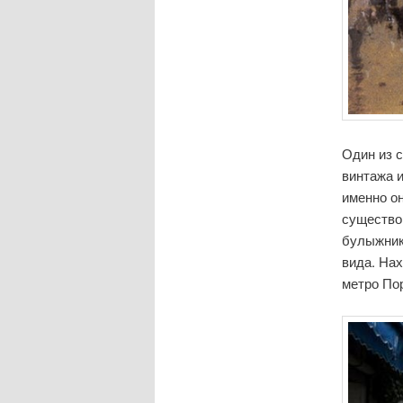
Один из 
винтажа и
именно он
существов
булыжник
вида. Нах
метро По