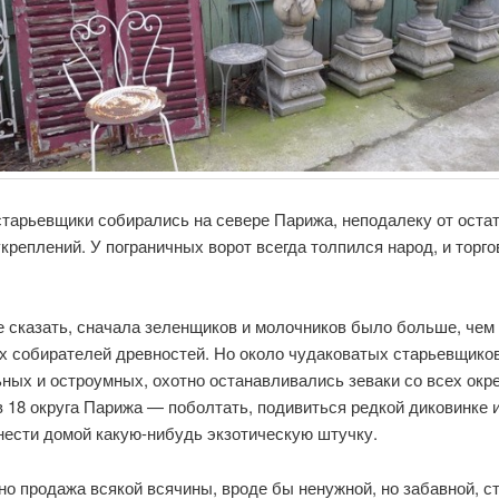
старьевщики собирались на севере Парижа, неподалеку от оста
креплений. У пограничных ворот всегда толпился народ, и торг
е сказать, сначала зеленщиков и молочников было больше, чем
х собирателей древностей. Но около чудаковатых старьевщико
ных и остроумных, охотно останавливались зеваки со всех окр
 18 округа Парижа — поболтать, подивиться редкой диковинке и
нести домой какую-нибудь экзотическую штучку.
о продажа всякой всячины, вроде бы ненужной, но забавной, с