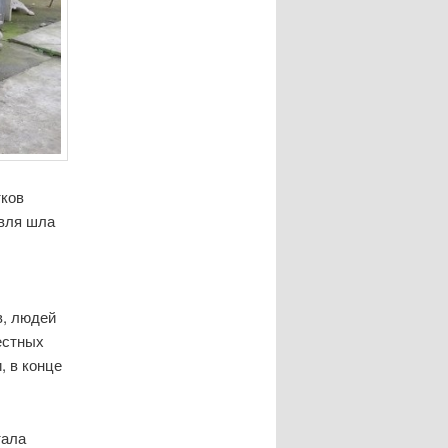
тков
овля шла
в, людей
естных
, в конце
тала