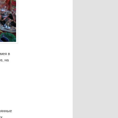
имея в
e, на
евянные
ых