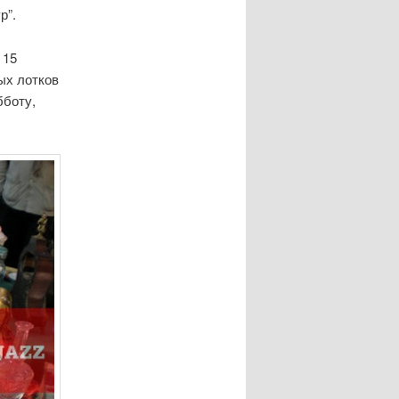
р”.
 15
ых лотков
бботу,