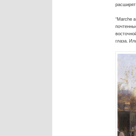
расширят
“Мarche 
почтенны
восточно
глаза. Ил