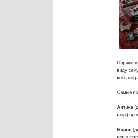
Парижане 
виду саму
которой р
Самые поп
Антика
(д
фарфоров
Бирон
(д
вещи стил