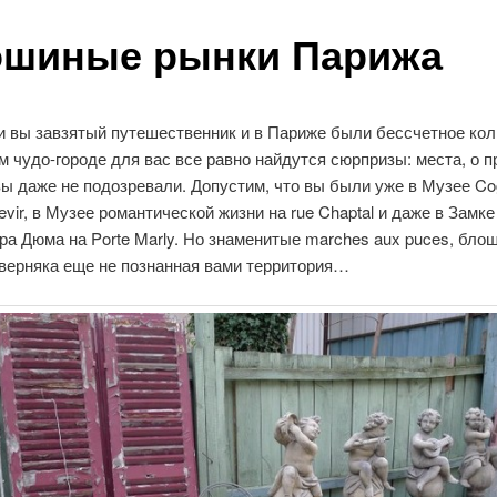
шиные рынки Парижа
и вы завзятый путешественник и в Париже были бессчетное кол
ом чудо-городе для вас все равно найдутся сюрпризы: места, о 
вы даже не подозревали. Допустим, что вы были уже в Музее Co
zevir, в Музее романтической жизни на rue Chaptal и даже в Замке
ра Дюма на Porte Marly. Но знаменитые marches aux puces, бло
аверняка еще не познанная вами территория…