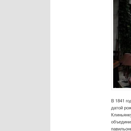
В 1841 го
датой ро
Клиньянк
объединил
павильон