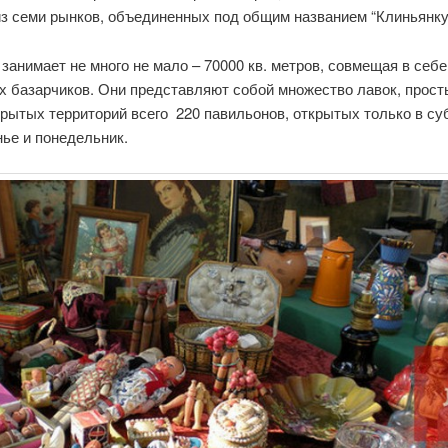
из семи рынков, объединенных под общим названием “Клиньянку
занимает не много не мало – 70000 кв. метров, совмещая в себе
х базарчиков. Они представляют собой множество лавок, прост
рытых территорий всего 220 павильонов, открытых только в су
ье и понедельник.