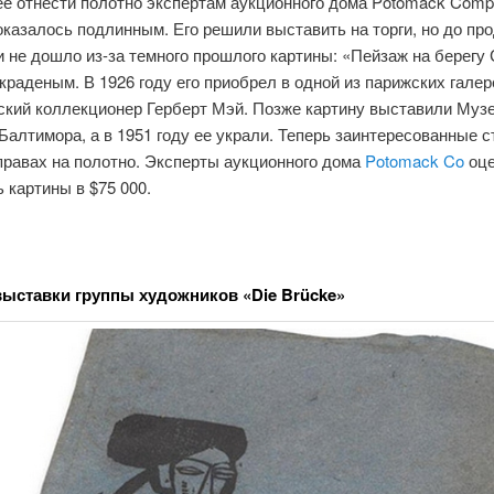
ее отнести полотно экспертам аукционного дома Potomack Comp
казалось подлинным. Его решили выставить на торги, но до пр
и не дошло из-за темного прошлого картины: «Пейзаж на берегу
краденым. В 1926 году его приобрел в одной из парижских галер
ский коллекционер Герберт Мэй. Позже картину выставили Муз
Балтимора, а в 1951 году ее украли. Теперь заинтересованные 
правах на полотно. Эксперты аукционного дома
Potomack Co
оц
 картины в $75 000.
выставки группы художников «Die Brücke»