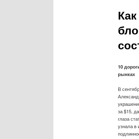
Как
бло
сос
10 дорог
рынках
В сентябр
Александ
украшени
за $15, д
глаза ст
узнала в
подлиннос