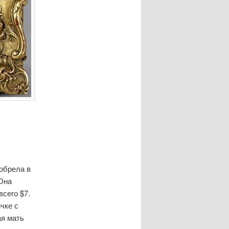
обрела в
 Она
всего $7.
чке с
ая мать