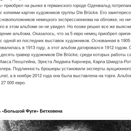
а» приобрел на рынке в германского городе Оденвальд потрепа
 копиями картин художников группы Die Brücke. Его заинтерес
сновоположников немецкого экспрессионизма на обложке, но ни
го в этом альбоме он не увидел. Но позже решил все же выясни
дение альбома. Оказалось, что за 5 евро немец приобрел ориг
 одной из последних выставок художников. Основанная в 1905 
звалилась в 1913 году, а этот альбом датировался 1912 годом. 
 десять гравюр художников Die Brücke, среди которых работы 
Макса Пехштейна, Эрнста Людвига Кирхнера, Карла Шмидта-Ро
лера. Подлинность брошюры установили эксперты аукционног
Kunst, а в ноябре 2012 года она была выставлена на торги. Альб
 27 000 евро.
 «Большой Фуги» Бетховена