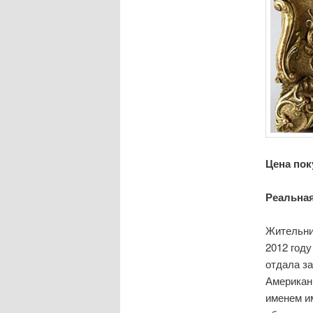
Цена пок
Реальная
Жительни
2012 год
отдала за
Американк
именем и