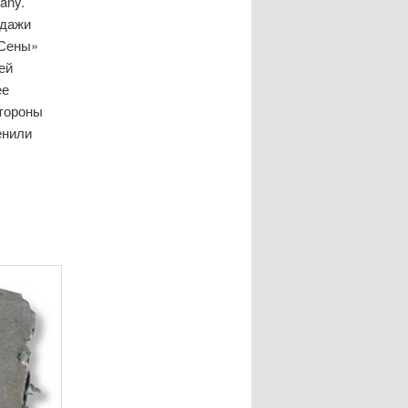
any.
одажи
 Сены»
ей
ее
стороны
енили