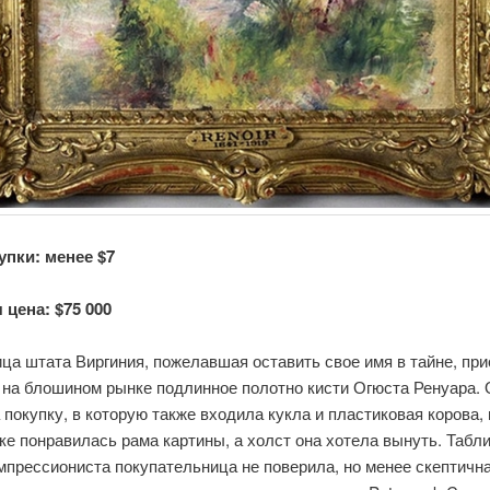
упки: менее $7
 цена: $75 000
ца штата Виргиния, пожелавшая оставить свое имя в тайне, при
у на блошином рынке подлинное полотно кисти Огюста Ренуара.
 покупку, в которую также входила кукла и пластиковая корова, 
е понравилась рама картины, а холст она хотела вынуть. Табли
мпрессиониста покупательница не поверила, но менее скептичн