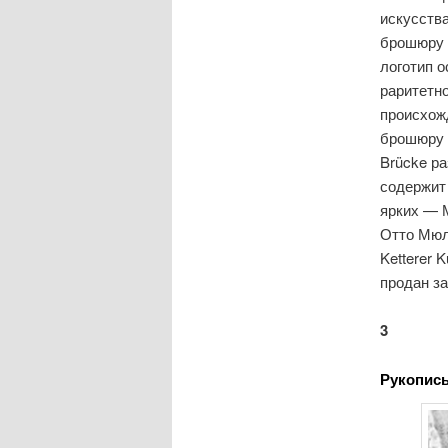
искусств
брошюру с
логотип о
раритетно
происхож
брошюру с
Brücke ра
содержит
ярких — 
Отто Мюл
Ketterer 
продан за
3
Рукопись