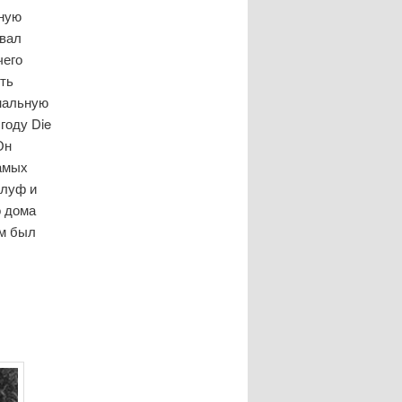
нную
овал
чего
ть
инальную
году Die
Он
самых
тлуф и
о дома
ом был