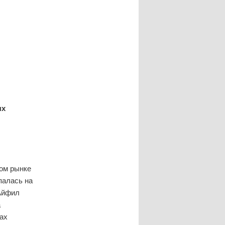
и
ых
ом рынке
палась на
 Айфил
а
ах