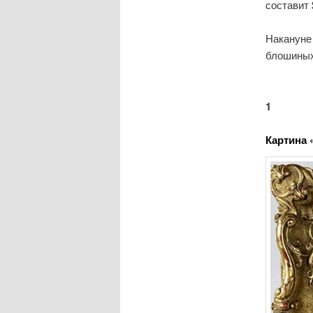
составит 
Накануне 
блошиных
1
Картина 