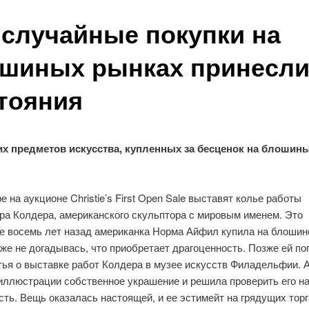
 случайные покупки на
шиных рынках принесл
тояния
их предметов искусства, купленных за бесценок на блошин
е на аукционе Christie’s First Open Sale выставят колье работы
ра Колдера, американского скульптора c мировым именем. Это
е восемь лет назад американка Норма Айфил купила на блошин
аже не догадывась, что приобретает драгоценность. Позже ей по
атья о выставке работ Колдера в музее искусств Филадельфии.
 иллюстрации собственное украшение и решила проверить его н
ть. Вещь оказалась настоящей, и ее эстимейт на грядущих торг