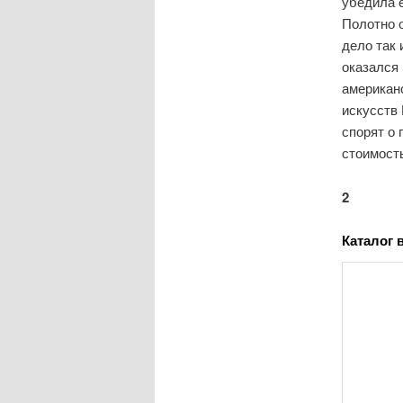
убедила 
Полотно о
дело так 
оказался 
американ
искусств 
спорят о 
стоимость
2
Каталог 