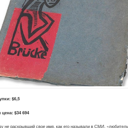
упки: $6,5
 цена: $34 694
ду не раскрывший свое имя, как его называли в СМИ, «любител