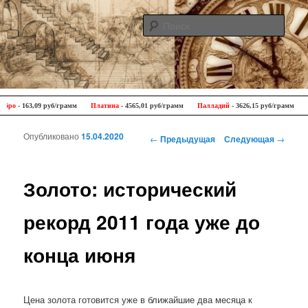
Поис
Antique Trip
Главное меню
Перейти к основному содержимому
Перейти к дополнительному содержимому
 163,09 руб/грамм
Платина
- 4565,01 руб/грамм
Палладий
- 3626,15 руб/грамм
| Це
Опубликовано
15.04.2020
Навигация по записям
←
Предыдущая
Следующая
→
Золото: исторический
рекорд 2011 года уже до
конца июня
Цена золота готовится уже в ближайшие два месяца к