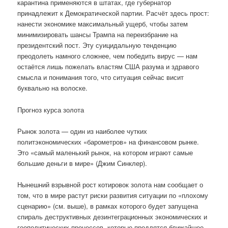
карантина применяются в штатах, где губернатор
принадлежит к Демократической партии. Расчёт здесь прост:
нанести экономике максимальный ущерб, чтобы затем
минимизировать шансы Трампа на переизбрание на
президентский пост. Эту суицидальную тенденцию
преодолеть намного сложнее, чем победить вирус — нам
остаётся лишь пожелать властям США разума и здравого
смысла и понимания того, что ситуация сейчас висит
буквально на волоске.
Прогноз курса золота
Рынок золота — один из наиболее чутких
политэкономических «барометров» на финансовом рынке.
Это «самый маленький рынок, на котором играют самые
большие деньги в мире» (Джим Синклер).
Нынешний взрывной рост котировок золота нам сообщает о
том, что в мире растут риски развития ситуации по «плохому
сценарию» (см. выше), в рамках которого будет запущена
спираль деструктивных дезинтеграционных экономических и
геополитических процессов, которые продлятся ближайшее