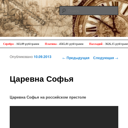
Поис
Antique Trip
Главное меню
Перейти к основному содержимому
Перейти к дополнительному содержимому
Серебро
- 163,09 руб/грамм
Платина
- 4565,01 руб/грамм
Палладий
- 3626,15 руб/грамм
Опубликовано
10.09.2013
Навигация по записям
←
Предыдущая
Следующая
→
Царевна Софья
Царевна Софья на российском престоле