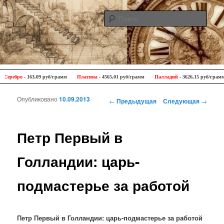
Поис
Antique Trip
Главное меню
Перейти к основному содержимому
Перейти к дополнительному содержимому
еребро
- 163,09 руб/грамм
Платина
- 4565,01 руб/грамм
Палладий
- 3626,15 руб/грамм
Опубликовано
10.09.2013
Навигация по записям
←
Предыдущая
Следующая
→
Петр Первый в
Голландии: царь-
подмастерье за работой
Петр Первый в Голландии: царь-подмастерье за работой