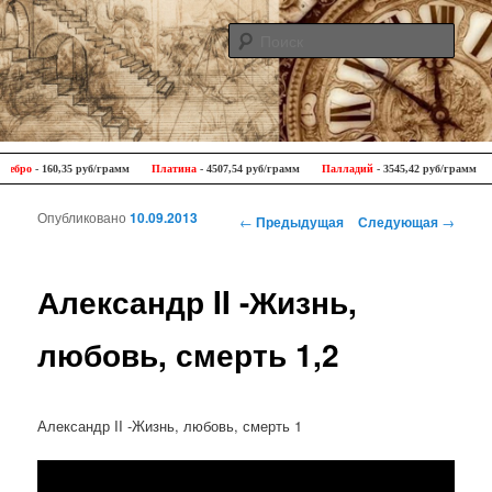
Поис
Antique Trip
Главное меню
Перейти к основному содержимому
Перейти к дополнительному содержимому
бро
- 160,35 руб/грамм
Платина
- 4507,54 руб/грамм
Палладий
- 3545,42 руб/грамм
Опубликовано
10.09.2013
Навигация по записям
←
Предыдущая
Следующая
→
Александр II -Жизнь,
любовь, смерть 1,2
Александр II -Жизнь, любовь, смерть 1