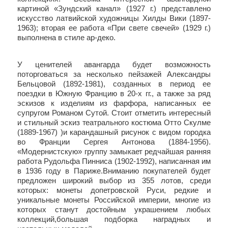
картиной «Зундский канал» (1927 г.) представлено
искусство латвийской художницы Хилды Вики (1897-
1963); вторая ее работа «При свете свечей» (1929 г.)
выполнена в стиле ар-деко.
У ценителей авангарда будет возможность
поторговаться за несколько пейзажей Александры
Бельцовой (1892-1981), созданных в период ее
поездки в Южную Францию в 20-х гг., а также за ряд
эскизов к изделиям из фарфора, написанных ее
супругом Романом Сутой. Стоит отметить интересный
и стильный эскиз театрального костюма Отто Скулме
(1889-1967) )и карандашный рисунок с видом городка
во Франции Сергея Антонова (1884-1956).
«Модернистскую» группу замыкает редчайшая ранняя
работа Рудольфа Пинниса (1902-1992), написанная им
в 1936 году в Париже.Вниманию покупателей будет
предложен широкий выбор из
355
лотов, среди
которых: монеты допетровской Руси, редкие и
уникальные монеты Российской империи, многие из
которых станут достойным украшением любых
коллекций,большая подборка наградных и