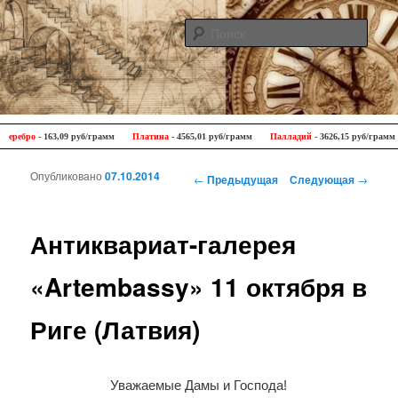
Поис
Antique Trip
Главное меню
Перейти к основному содержимому
Перейти к дополнительному содержимому
ебро
- 163,09 руб/грамм
Платина
- 4565,01 руб/грамм
Палладий
- 3626,15 руб/грамм
Опубликовано
07.10.2014
Навигация по записям
←
Предыдущая
Следующая
→
Антиквариат-галерея
«Artembassy» 11 октября в
Риге (Латвия)
Уважаемые Дамы и Господа!