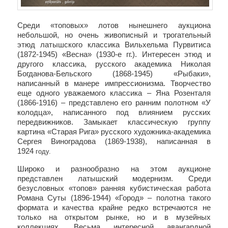
Среди «топовых» лотов нынешнего аукциона
небольшой, но очень живописный и трогательный
этюд латышского классика Вильхельма Пурвитиса
(1872-1945) «Весна» (1930-е гг.). Интересен этюд и
другого классика, русского академика Николая
Богданова-Бельского (1868-1945) «Рыбаки»,
написанный в манере импрессионизма. Творчество
еще одного уважаемого классика – Яна Розенталя
(1866-1916) – представлено его ранним полотном «У
колодца», написанного под влиянием русских
передвижников. Замыкает классическую группу
картина «Старая Рига» русского художника-академика
Сергея Виноградова (1869-1938), написанная в
1924
году.
Широко и разнообразно на этом аукционе
представлен латышский модернизм. Среди
безусловных «топов» ранняя кубистическая работа
Романа Суты (1896-1944) «Город» – полотна такого
формата и качества крайне редко встречаются не
только на открытом рынке, но и в музейных
коллекциях. Весьма интересной авангардной