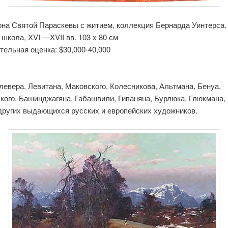
она Святой Параскевы с житием, коллекция Бернарда Уинтерса.
школа, XVI —XVII вв. 103 x 80 см
тельная оценка: $30,000-40,000
евера, Левитана, Маковского, Колесникова, Альтмана, Бенуа,
кого, Башинджагяна, Габашвили, Гиваняна, Бурлюка, Глюкмана,
 других выдающихся русских и европейских художников.