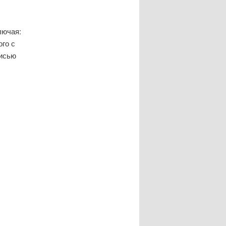
лючая:
го с
писью