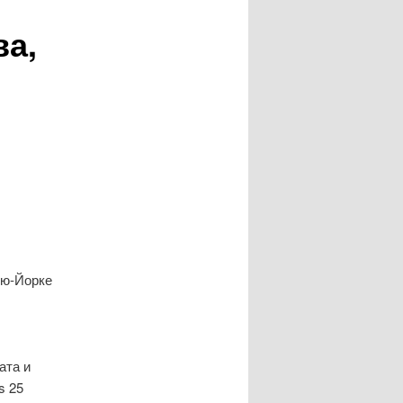
ва,
ью-Йорке
ата и
s 25