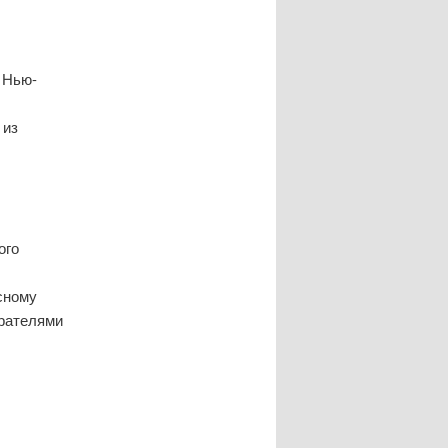
 Нью-
 из
ого
сному
ирателями