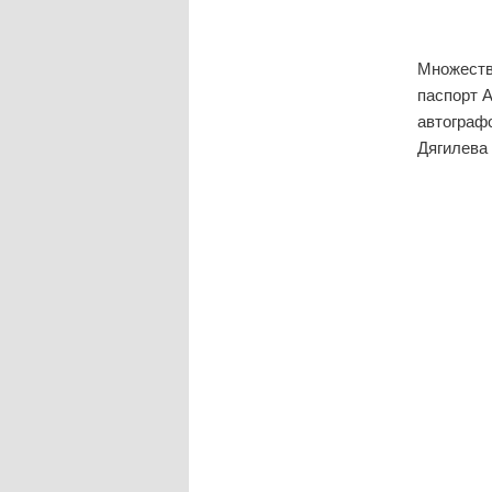
Множеств
паспорт 
автограф
Дягилева