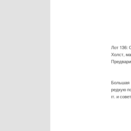
Лот 136: 
Холст, ма
Предвари
Большая 
редкую п
гг. и сов