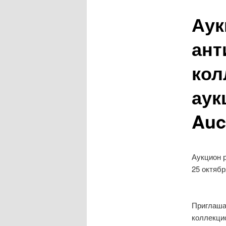
Аук
ант
кол
аук
Auc
Аукцион р
25 октябр
Приглашае
коллекцио