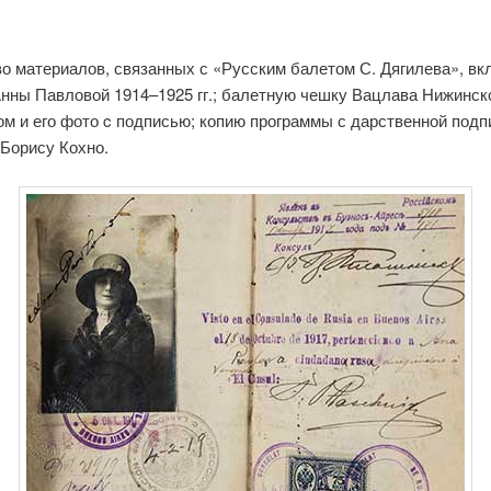
о материалов, связанных с «Русским балетом С. Дягилева», вк
Анны Павловой 1914–1925 гг.; балетную чешку Вацлава Нижинско
ом и его фото c подписью; копию программы с дарственной под
 Борису Кохно.