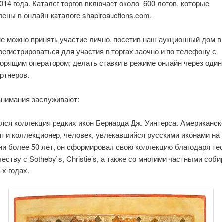
014 года. Каталог торгов включает около 600 лотов, которые
ены в онлайн-каталоге shapiroauctions.com.
не можно принять участие лично, посетив наш аукционный дом в
регистрироваться для участия в торгах заочно и по телефону с
орящим оператором; делать ставки в режиме онлайн через один
ртнеров.
внимания заслуживают:
ся коллекция редких икон Бернарда Дж. Уинтерса. Американск
п и коллекционер, человек, увлекавшийся русскими иконами на
ии более 50 лет, он сформировал свою коллекцию благодаря те
еству с Sotheby`s, Christie’s, а также со многими частными соб
-х годах.