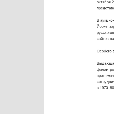
октября 2
представл
В аукцио
Йорке; за
русскогов
сайтов-па
Особого 
Выдающая
филантро
протяжен
сотруднич
в 1970–80