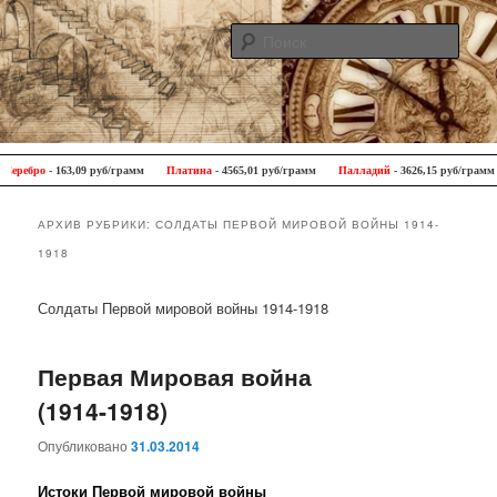
Поис
Antique Trip
Главное меню
Перейти к основному содержимому
Перейти к дополнительному содержимому
бро
- 163,09 руб/грамм
Платина
- 4565,01 руб/грамм
Палладий
- 3626,15 руб/грамм
АРХИВ РУБРИКИ:
СОЛДАТЫ ПЕРВОЙ МИРОВОЙ ВОЙНЫ 1914-
1918
Солдаты Первой мировой войны 1914-1918
Первая Мировая война
(1914-1918)
Опубликовано
31.03.2014
Истоки Первой мировой войны