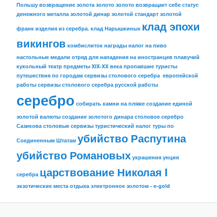
Польшу
возвращение золота
золото
золото возвращает себе статус
денежного металла
золотой динар
золотой стандарт
золотой
клад эпохи
франк
изделия из серебра.
клад Нарышкиных
викингов
комбислиток
награды
налог на пиво
настольные медали
отряд для нападения на иностранцев
плавучий
кукольный театр
предметы XIX-XX века
пропавшие туристы
путешествия по городам
сервизы столового серебра европейской
работы
сервизы столового серебра русской работы
серебро
собирать камни на пляже
создание единой
золотой валюты
создание золотого динара
столовое серебро
Сазикова
столовые сервизы
туристический налог
туры по
убийство Распутина
Соединенным Штатам
убийство Романовых
украшения
унция
царствование Николая I
серебра
экзотические места отдыха
электронное золотом - e-gold