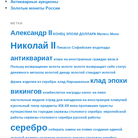
Антикварные аукционы
Золотые монеты России
МЕТКИ
Александр II
КОНЕЦ ЭПОХИ ДОЛЛАРА
Матисс
Моне
Николай II
Пикассо
Софийские водопады
антиквариат
атаки на иностранных граждан
виза в
Польшу
возвращение золота
золото
золото возвращает себе статус
денежного металла
золотой динар
золотой стандарт
золотой
клад эпохи
франк
изделия из серебра.
клад Нарышкиных
викингов
комбислиток
награды
налог на пиво
настольные медали
отряд для нападения на иностранцев
плавучий
кукольный театр
предметы XIX-XX века
пропавшие туристы
путешествия по городам
сервизы столового серебра европейской
работы
сервизы столового серебра русской работы
серебро
собирать камни на пляже
создание единой
золотой валюты
создание золотого динара
столовое серебро