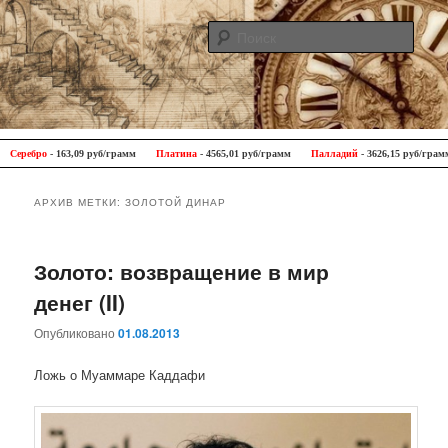
Поис
Antique Trip
Главное меню
Перейти к основному содержимому
Перейти к дополнительному содержимому
еребро
- 163,09 руб/грамм
Платина
- 4565,01 руб/грамм
Палладий
- 3626,15 руб/грамм
АРХИВ МЕТКИ:
ЗОЛОТОЙ ДИНАР
Золото: возвращение в мир
денег (II)
Опубликовано
01.08.2013
Ложь о Муаммаре Каддафи