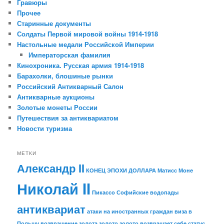
Гравюры
Прочее
Старинные документы
Солдаты Первой мировой войны 1914-1918
Настольные медали Российской Империи
Императорская фамилия
Кинохроника. Русская армия 1914-1918
Барахолки, блошиные рынки
Российский Антикварный Салон
Антикварные аукционы
Золотые монеты России
Путешествия за антиквариатом
Новости туризма
МЕТКИ
Александр II
КОНЕЦ ЭПОХИ ДОЛЛАРА
Матисс
Моне
Николай II
Пикассо
Софийские водопады
антиквариат
атаки на иностранных граждан
виза в
Польшу
возвращение золота
золото
золото возвращает себе статус