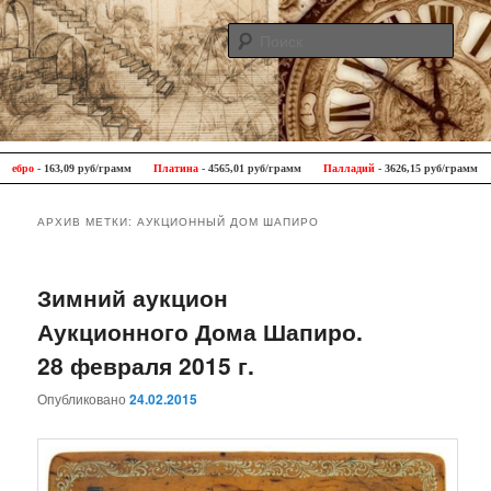
Поис
Antique Trip
Главное меню
Перейти к основному содержимому
Перейти к дополнительному содержимому
ро
- 163,09 руб/грамм
Платина
- 4565,01 руб/грамм
Палладий
- 3626,15 руб/грамм
АРХИВ МЕТКИ:
АУКЦИОННЫЙ ДОМ ШАПИРО
Зимний аукцион
Аукционного Дома Шапиро.
28 февраля 2015 г.
Опубликовано
24.02.2015