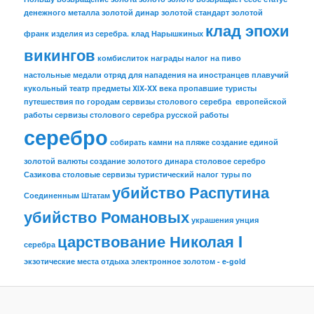
денежного металла
золотой динар
золотой стандарт
золотой
клад эпохи
франк
изделия из серебра.
клад Нарышкиных
викингов
комбислиток
награды
налог на пиво
настольные медали
отряд для нападения на иностранцев
плавучий
кукольный театр
предметы XIX-XX века
пропавшие туристы
путешествия по городам
сервизы столового серебра европейской
работы
сервизы столового серебра русской работы
серебро
собирать камни на пляже
создание единой
золотой валюты
создание золотого динара
столовое серебро
Сазикова
столовые сервизы
туристический налог
туры по
убийство Распутина
Соединенным Штатам
убийство Романовых
украшения
унция
царствование Николая I
серебра
экзотические места отдыха
электронное золотом - e-gold