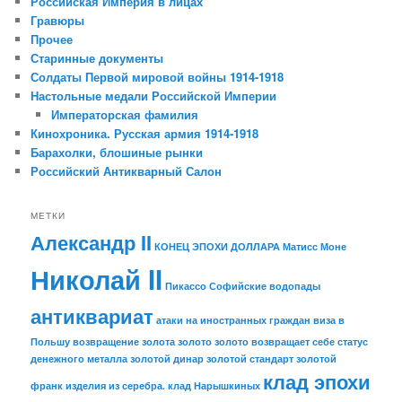
Российская Империя в лицах
Гравюры
Прочее
Старинные документы
Солдаты Первой мировой войны 1914-1918
Настольные медали Российской Империи
Императорская фамилия
Кинохроника. Русская армия 1914-1918
Барахолки, блошиные рынки
Российский Антикварный Салон
МЕТКИ
Александр II
КОНЕЦ ЭПОХИ ДОЛЛАРА
Матисс
Моне
Николай II
Пикассо
Софийские водопады
антиквариат
атаки на иностранных граждан
виза в
Польшу
возвращение золота
золото
золото возвращает себе статус
денежного металла
золотой динар
золотой стандарт
золотой
клад эпохи
франк
изделия из серебра.
клад Нарышкиных