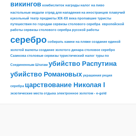
викингов
комбислиток
награды
налог на пиво
настольные медали
отряд для нападения на иностранцев
плавучий
кукольный театр
предметы XIX-XX века
пропавшие туристы
путешествия по городам
сервизы столового серебра европейской
работы
сервизы столового серебра русской работы
серебро
собирать камни на пляже
создание единой
золотой валюты
создание золотого динара
столовое серебро
Сазикова
столовые сервизы
туристический налог
туры по
убийство Распутина
Соединенным Штатам
убийство Романовых
украшения
унция
царствование Николая I
серебра
экзотические места отдыха
электронное золотом - e-gold