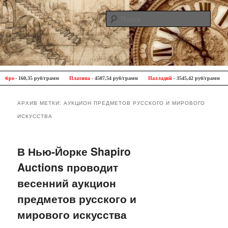
Поис
Antique Trip
Главное меню
Перейти к основному содержимому
Перейти к дополнительному содержимому
бро
- 160,35 руб/грамм
Платина
- 4507,54 руб/грамм
Палладий
- 3545,42 руб/грамм
АРХИВ МЕТКИ:
АУКЦИОН ПРЕДМЕТОВ РУССКОГО И МИРОВОГО
ИСКУССТВА
В Нью-Йорке Shapiro
Auctions проводит
весенний аукцион
предметов русского и
мирового искусства