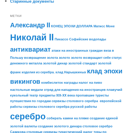
Старинные документы
МЕТКИ
Александр II
КОНЕЦ ЭПОХИ ДОЛЛАРА
Матисс
Моне
Николай II
Пикассо
Софийские водопады
антиквариат
атаки на иностранных граждан
виза в
Польшу
возвращение золота
золото
золото возвращает себе статус
денежного металла
золотой динар
золотой стандарт
золотой
клад эпохи
франк
изделия из серебра.
клад Нарышкиных
викингов
комбислиток
награды
налог на пиво
настольные медали
отряд для нападения на иностранцев
плавучий
кукольный театр
предметы XIX-XX века
пропавшие туристы
путешествия по городам
сервизы столового серебра европейской
работы
сервизы столового серебра русской работы
серебро
собирать камни на пляже
создание единой
золотой валюты
создание золотого динара
столовое серебро
Сазикова
столовые сервизы
туристический налог
туры по