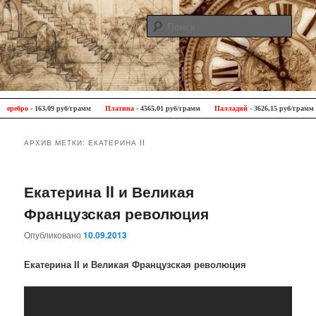
Поис
Antique Trip
Главное меню
Перейти к основному содержимому
Перейти к дополнительному содержимому
ребро
- 163,09 руб/грамм
Платина
- 4565,01 руб/грамм
Палладий
- 3626,15 руб/грамм
АРХИВ МЕТКИ:
ЕКАТЕРИНА II
Екатерина II и Великая
Французская революция
Опубликовано
10.09.2013
Екатерина II и Великая Французская революция