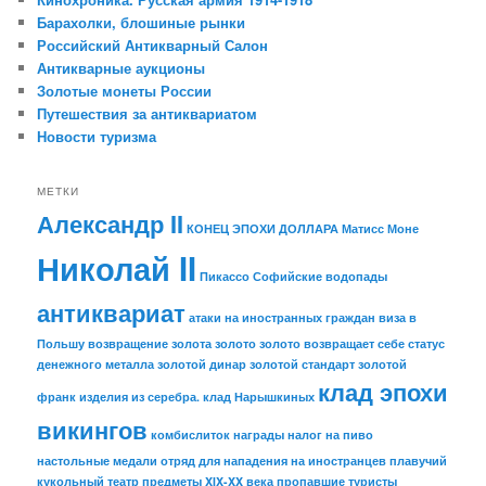
Барахолки, блошиные рынки
Российский Антикварный Салон
Антикварные аукционы
Золотые монеты России
Путешествия за антиквариатом
Новости туризма
МЕТКИ
Александр II
КОНЕЦ ЭПОХИ ДОЛЛАРА
Матисс
Моне
Николай II
Пикассо
Софийские водопады
антиквариат
атаки на иностранных граждан
виза в
Польшу
возвращение золота
золото
золото возвращает себе статус
денежного металла
золотой динар
золотой стандарт
золотой
клад эпохи
франк
изделия из серебра.
клад Нарышкиных
викингов
комбислиток
награды
налог на пиво
настольные медали
отряд для нападения на иностранцев
плавучий
кукольный театр
предметы XIX-XX века
пропавшие туристы