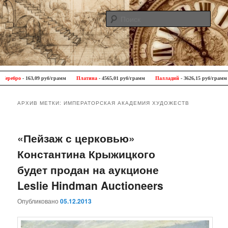
Поис
Antique Trip
Главное меню
Перейти к основному содержимому
Перейти к дополнительному содержимому
ебро
- 163,09 руб/грамм
Платина
- 4565,01 руб/грамм
Палладий
- 3626,15 руб/грамм
АРХИВ МЕТКИ:
ИМПЕРАТОРСКАЯ АКАДЕМИЯ ХУДОЖЕСТВ
«Пейзаж с церковью»
Константина Крыжицкого
будет продан на аукционе
Leslie Hindman Auctioneers
Опубликовано
05.12.2013