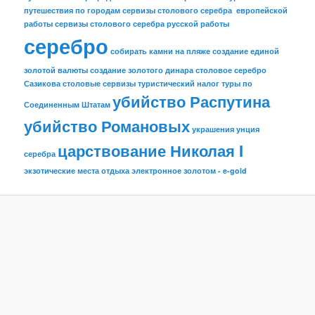
путешествия по городам
сервизы столового серебра европейской
работы
сервизы столового серебра русской работы
серебро
собирать камни на пляже
создание единой
золотой валюты
создание золотого динара
столовое серебро
Сазикова
столовые сервизы
туристический налог
туры по
убийство Распутина
Соединенным Штатам
убийство Романовых
украшения
унция
царствование Николая I
серебра
экзотические места отдыха
электронное золотом - e-gold