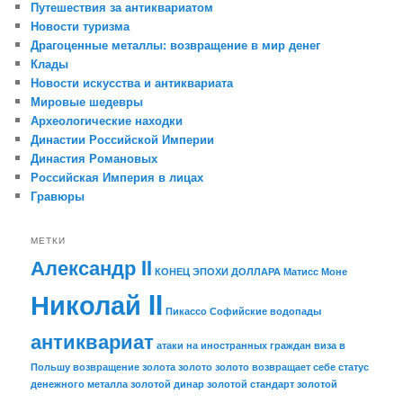
Путешествия за антиквариатом
Новости туризма
Драгоценные металлы: возвращение в мир денег
Клады
Новости искусства и антиквариата
Мировые шедевры
Археологические находки
Династии Российской Империи
Династия Романовых
Российская Империя в лицах
Гравюры
МЕТКИ
Александр II
КОНЕЦ ЭПОХИ ДОЛЛАРА
Матисс
Моне
Николай II
Пикассо
Софийские водопады
антиквариат
атаки на иностранных граждан
виза в
Польшу
возвращение золота
золото
золото возвращает себе статус
денежного металла
золотой динар
золотой стандарт
золотой