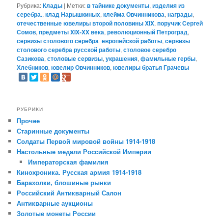
Рубрика:
Клады
|
Метки:
в тайнике документы
,
изделия из
серебра.
,
клад Нарышкиных
,
клейма Овчинникова
,
награды
,
отечественные ювелиры второй половины XIX
,
поручик Сергей
Сомов
,
предметы XIX-XX века
,
революционный Петроград
,
сервизы столового серебра европейской работы
,
сервизы
столового серебра русской работы
,
столовое серебро
Сазикова
,
столовые сервизы
,
украшения
,
фамильные гербы
,
Хлебников
,
ювелир Овчинников
,
ювелиры братья Грачевы
РУБРИКИ
Прочее
Старинные документы
Солдаты Первой мировой войны 1914-1918
Настольные медали Российской Империи
Императорская фамилия
Кинохроника. Русская армия 1914-1918
Барахолки, блошиные рынки
Российский Антикварный Салон
Антикварные аукционы
Золотые монеты России