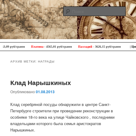
Поис
Antique Trip
Главное меню
Перейти к основному содержимому
Перейти к дополнительному содержимому
,09 руб/грамм
Платина
- 4565,01 руб/грамм
Палладий
- 3626,15 руб/грамм
| Цены Ц
АРХИВ МЕТКИ:
НАГРАДЫ
Клад Нарышкиных
Опубликовано
01.08.2013
Клад серебряной посуды обнаружили в центре Санкт-
Петербурге строители при проведении реконструкции в
особняке 18-го века на улице Чайковского , последними
владельцами которого была семья аристократов
Нарышкиных.