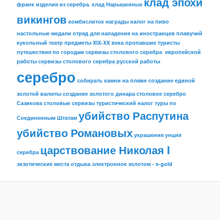
клад эпохи
франк
изделия из серебра.
клад Нарышкиных
викингов
комбислиток
награды
налог на пиво
настольные медали
отряд для нападения на иностранцев
плавучий
кукольный театр
предметы XIX-XX века
пропавшие туристы
путешествия по городам
сервизы столового серебра европейской
работы
сервизы столового серебра русской работы
серебро
собирать камни на пляже
создание единой
золотой валюты
создание золотого динара
столовое серебро
Сазикова
столовые сервизы
туристический налог
туры по
убийство Распутина
Соединенным Штатам
убийство Романовых
украшения
унция
царствование Николая I
серебра
экзотические места отдыха
электронное золотом - e-gold