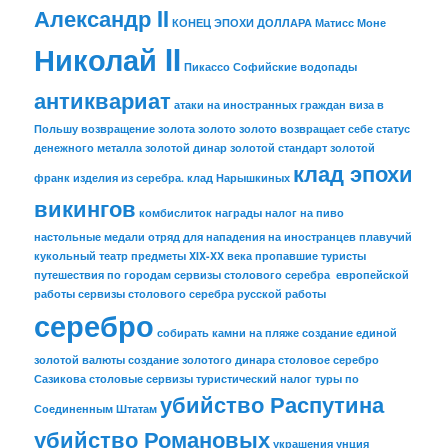
Александр II
КОНЕЦ ЭПОХИ ДОЛЛАРА
Матисс
Моне
Николай II
Пикассо
Софийские водопады
антиквариат
атаки на иностранных граждан
виза в
Польшу
возвращение золота
золото
золото возвращает себе статус
денежного металла
золотой динар
золотой стандарт
золотой
клад эпохи
франк
изделия из серебра.
клад Нарышкиных
викингов
комбислиток
награды
налог на пиво
настольные медали
отряд для нападения на иностранцев
плавучий
кукольный театр
предметы XIX-XX века
пропавшие туристы
путешествия по городам
сервизы столового серебра европейской
работы
сервизы столового серебра русской работы
серебро
собирать камни на пляже
создание единой
золотой валюты
создание золотого динара
столовое серебро
Сазикова
столовые сервизы
туристический налог
туры по
убийство Распутина
Соединенным Штатам
убийство Романовых
украшения
унция