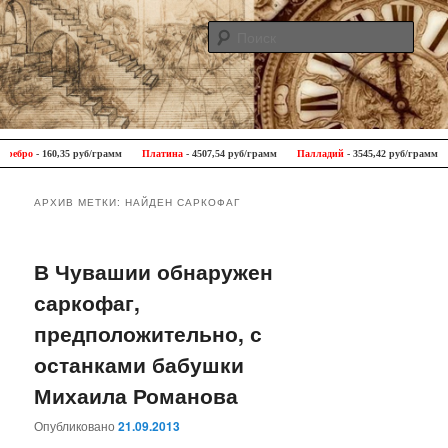
Поис
Antique Trip
Главное меню
Перейти к основному содержимому
Перейти к дополнительному содержимому
ро
- 160,35 руб/грамм
Платина
- 4507,54 руб/грамм
Палладий
- 3545,42 руб/грамм
|
АРХИВ МЕТКИ:
НАЙДЕН САРКОФАГ
В Чувашии обнаружен
саркофаг,
предположительно, с
останками бабушки
Михаила Романова
Опубликовано
21.09.2013