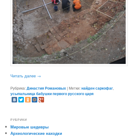
Читать далее
→
Рубрика:
Династия Романовых
|
Метки:
найден саркофаг
,
усыпальница бабушки первого русского царя
РУБРИКИ
Мировые шедевры
Археологические находки