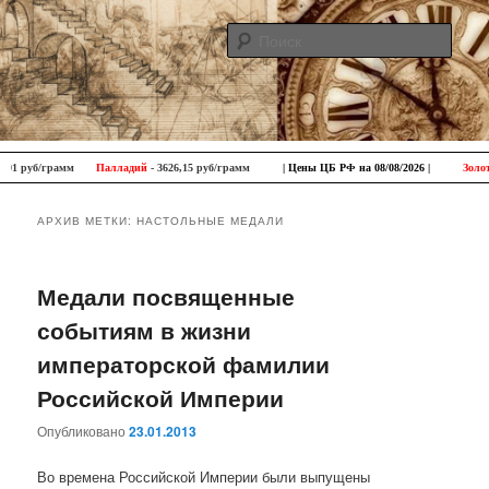
Поис
Antique Trip
Главное меню
Перейти к основному содержимому
Перейти к дополнительному содержимому
м
Палладий
- 3626,15 руб/грамм
| Цены ЦБ РФ на 08/08/2026 |
Золото
- 11274,43 
АРХИВ МЕТКИ:
НАСТОЛЬНЫЕ МЕДАЛИ
Медали посвященные
событиям в жизни
императорской фамилии
Российской Империи
Опубликовано
23.01.2013
Во времена Российской Империи были выпущены