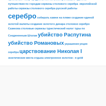
путешествия по городам
сервизы столового серебра европейской
работы
сервизы столового серебра русской работы
серебро
собирать камни на пляже
создание единой
золотой валюты
создание золотого динара
столовое серебро
Сазикова
столовые сервизы
туристический налог
туры по
убийство Распутина
Соединенным Штатам
убийство Романовых
украшения
унция
царствование Николая I
серебра
экзотические места отдыха
электронное золотом - e-gold