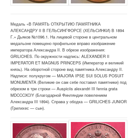
Медаль «В ПАМЯТЬ ОТКРЫТИЮ ПАМЯТНИКА
АЛЕКСАНДРУ II В ГЕЛЬСИНГФОРСЕ (ХЕЛЬСИНКИ) В 1894
Г.» Дьяков №1096.1. На лицевой стороне в центральном
медальоне помещено профильное вправо изображение
императора Александра II. В обрезе изображения:
GRILICHES. По окружности надпись: ALEXANDER II
IMPERATOR ET MAGNUS PRINCEPS (Император и великий
князь). На оборотной стороне вид памятника Александру II.
Надписи: полукругом — MAJORA IPSE SUI SOLUS POSUIT
MONUMENTA (Великие он сам себе поставил памятники) под
обрезом в три строки — Auspiciis alexandri III fennia grata
MDCCCXCIY (Благодарной Финляндии повелением
Александра III 1894). Справа у ободка — GRILICHES JUNIOR
(Грилихес — сын).