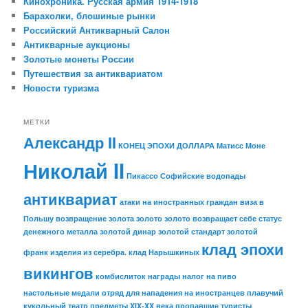
Кинохроника. Русская армия 1914-1918
Барахолки, блошиные рынки
Российский Антикварный Салон
Антикварные аукционы
Золотые монеты России
Путешествия за антиквариатом
Новости туризма
МЕТКИ
Александр II
КОНЕЦ ЭПОХИ ДОЛЛАРА
Матисс
Моне
Николай II
Пикассо
Софийские водопады
антиквариат
атаки на иностранных граждан
виза в
Польшу
возвращение золота
золото
золото возвращает себе статус
денежного металла
золотой динар
золотой стандарт
золотой
клад эпохи
франк
изделия из серебра.
клад Нарышкиных
викингов
комбислиток
награды
налог на пиво
настольные медали
отряд для нападения на иностранцев
плавучий
кукольный театр
предметы XIX-XX века
пропавшие туристы