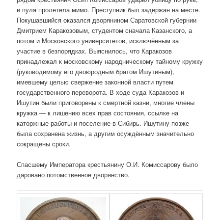
и пуля пролетела мимо. Преступник был задержан на месте.
Покушавшийся оказался дворянином Саратовской губернии
Дмитрием Каракозовым, студентом сначала Казанского, а
потом и Московского университетов, исключённым за
участие в безпорядках. Выяснилось, что Каракозов
принадлежал к московскому народническому тайному кружку
(руководимому его двоюродным братом Ишутиным),
имевшему целью свержение законной власти путем
государственного переворота. В ходе суда Каракозов и
Ишутин были приговорены к смертной казни, многие члены
кружка — к лишению всех прав состояния, ссылке на
каторжные работы и поселение в Сибирь. Ишутину позже
была сохранена жизнь, а другим осуждённым значительно
сокращены сроки.
Спасшему Императора крестьянину О.И. Комиссарову было
даровано потомственное дворянство.