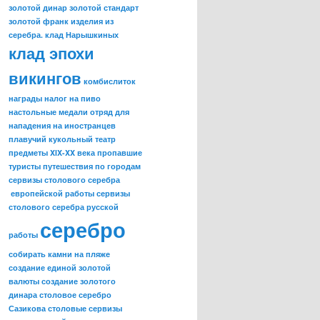
золотой динар
золотой стандарт
золотой франк
изделия из
серебра.
клад Нарышкиных
клад эпохи
викингов
комбислиток
награды
налог на пиво
настольные медали
отряд для
нападения на иностранцев
плавучий кукольный театр
предметы XIX-XX века
пропавшие
туристы
путешествия по городам
сервизы столового серебра
европейской работы
сервизы
столового серебра русской
серебро
работы
собирать камни на пляже
создание единой золотой
валюты
создание золотого
динара
столовое серебро
Сазикова
столовые сервизы