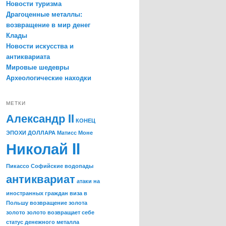
Новости туризма
Драгоценные металлы:
возвращение в мир денег
Клады
Новости искусства и
антиквариата
Мировые шедевры
Археологические находки
МЕТКИ
Александр II
КОНЕЦ
ЭПОХИ ДОЛЛАРА
Матисс
Моне
Николай II
Пикассо
Софийские водопады
антиквариат
атаки на
иностранных граждан
виза в
Польшу
возвращение золота
золото
золото возвращает себе
статус денежного металла