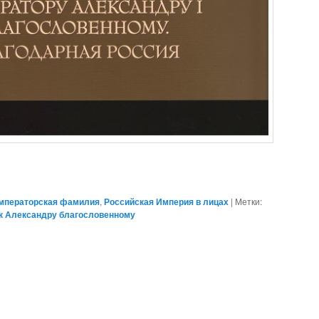
мператорская фамилия
,
Российская Империя в лицах
|
Метки:
к Александру благословенному