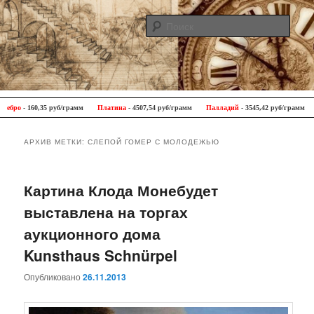
Поис
Antique Trip
Главное меню
Перейти к основному содержимому
Перейти к дополнительному содержимому
бро
- 160,35 руб/грамм
Платина
- 4507,54 руб/грамм
Палладий
- 3545,42 руб/грамм
АРХИВ МЕТКИ:
СЛЕПОЙ ГОМЕР С МОЛОДЕЖЬЮ
Картина Клода Монебудет
выставлена на торгах
аукционного дома
Kunsthaus Schnürpel
Опубликовано
26.11.2013