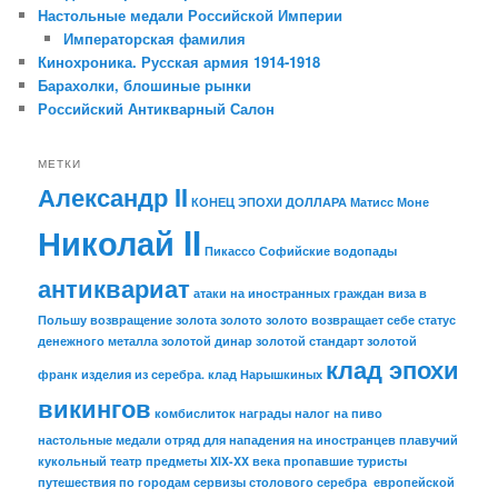
Настольные медали Российской Империи
Императорская фамилия
Кинохроника. Русская армия 1914-1918
Барахолки, блошиные рынки
Российский Антикварный Салон
МЕТКИ
Александр II
КОНЕЦ ЭПОХИ ДОЛЛАРА
Матисс
Моне
Николай II
Пикассо
Софийские водопады
антиквариат
атаки на иностранных граждан
виза в
Польшу
возвращение золота
золото
золото возвращает себе статус
денежного металла
золотой динар
золотой стандарт
золотой
клад эпохи
франк
изделия из серебра.
клад Нарышкиных
викингов
комбислиток
награды
налог на пиво
настольные медали
отряд для нападения на иностранцев
плавучий
кукольный театр
предметы XIX-XX века
пропавшие туристы
путешествия по городам
сервизы столового серебра европейской