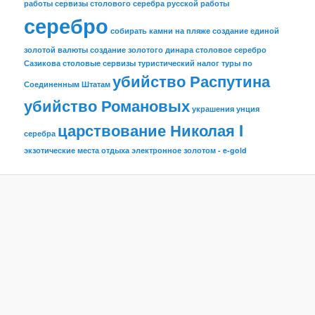
работы
сервизы столового серебра русской работы
серебро
собирать камни на пляже
создание единой
золотой валюты
создание золотого динара
столовое серебро
Сазикова
столовые сервизы
туристический налог
туры по
убийство Распутина
Соединенным Штатам
убийство Романовых
украшения
унция
царствование Николая I
серебра
экзотические места отдыха
электронное золотом - e-gold