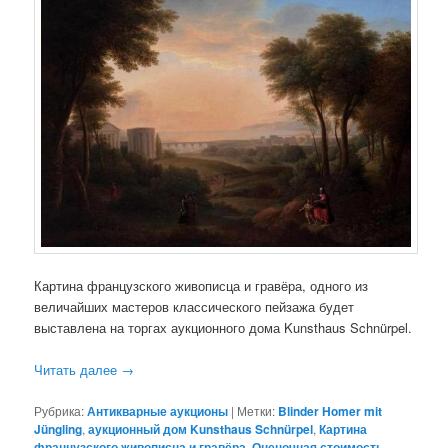
Картина французского живописца и гравёра, одного из
величайших мастеров классического пейзажа будет
выставлена на торгах аукционного дома Kunsthaus Schnürpel.
Читать далее
→
Рубрика:
Антикварные аукционы
|
Метки:
Blinder Homer mit
Jüngling
,
аукционный дом Kunsthaus Schnürpel
,
Картина
французского живописца и гравёра
,
Оценочная стоимость