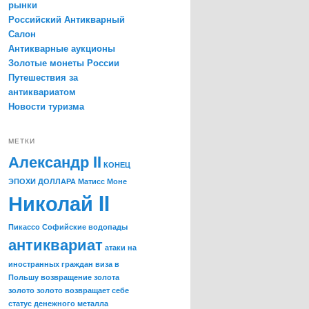
рынки
Российский Антикварный
Салон
Антикварные аукционы
Золотые монеты России
Путешествия за
антиквариатом
Новости туризма
МЕТКИ
Александр II
КОНЕЦ
ЭПОХИ ДОЛЛАРА
Матисс
Моне
Николай II
Пикассо
Софийские водопады
антиквариат
атаки на
иностранных граждан
виза в
Польшу
возвращение золота
золото
золото возвращает себе
статус денежного металла