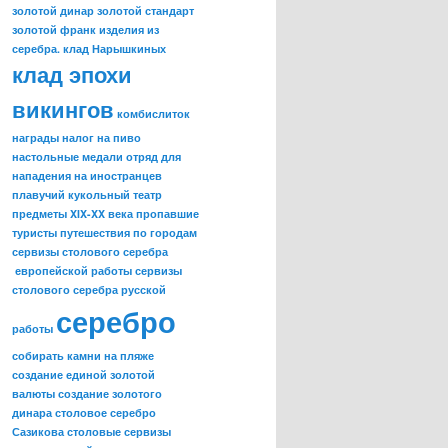
золотой динар
золотой стандарт
золотой франк
изделия из
серебра.
клад Нарышкиных
клад эпохи
викингов
комбислиток
награды
налог на пиво
настольные медали
отряд для
нападения на иностранцев
плавучий кукольный театр
предметы XIX-XX века
пропавшие
туристы
путешествия по городам
сервизы столового серебра
европейской работы
сервизы
столового серебра русской
серебро
работы
собирать камни на пляже
создание единой золотой
валюты
создание золотого
динара
столовое серебро
Сазикова
столовые сервизы