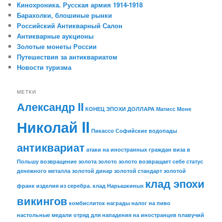
Кинохроника. Русская армия 1914-1918
Барахолки, блошиные рынки
Российский Антикварный Салон
Антикварные аукционы
Золотые монеты России
Путешествия за антиквариатом
Новости туризма
МЕТКИ
Александр II
КОНЕЦ ЭПОХИ ДОЛЛАРА
Матисс
Моне
Николай II
Пикассо
Софийские водопады
антиквариат
атаки на иностранных граждан
виза в
Польшу
возвращение золота
золото
золото возвращает себе статус
денежного металла
золотой динар
золотой стандарт
золотой
клад эпохи
франк
изделия из серебра.
клад Нарышкиных
викингов
комбислиток
награды
налог на пиво
настольные медали
отряд для нападения на иностранцев
плавучий