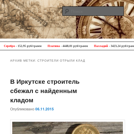
Поис
Antique Trip
Главное меню
Перейти к основному содержимому
Перейти к дополнительному содержимому
Серебро
- 152,95 руб/грамм
Платина
- 4448,01 руб/грамм
Палладий
- 3423,24 руб/грамм
АРХИВ МЕТКИ:
СТРОИТЕЛИ ОТРЫЛИ КЛАД
В Иркутске строитель
сбежал с найденным
кладом
Опубликовано
06.11.2015