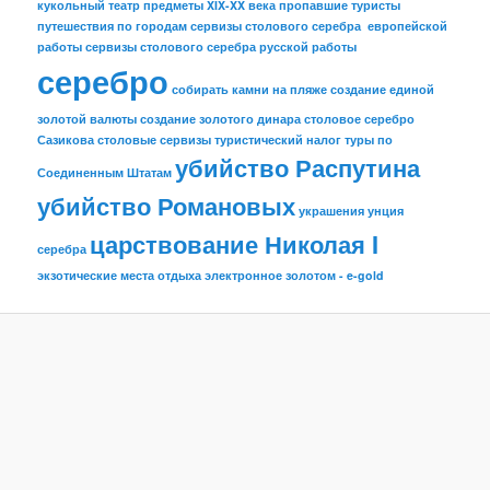
кукольный театр
предметы XIX-XX века
пропавшие туристы
путешествия по городам
сервизы столового серебра европейской
работы
сервизы столового серебра русской работы
серебро
собирать камни на пляже
создание единой
золотой валюты
создание золотого динара
столовое серебро
Сазикова
столовые сервизы
туристический налог
туры по
убийство Распутина
Соединенным Штатам
убийство Романовых
украшения
унция
царствование Николая I
серебра
экзотические места отдыха
электронное золотом - e-gold