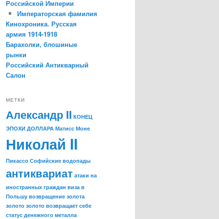
Российской Империи
Императорская фамилия
Кинохроника. Русская
армия 1914-1918
Барахолки, блошиные
рынки
Российский Антикварный
Салон
МЕТКИ
Александр II
КОНЕЦ
ЭПОХИ ДОЛЛАРА
Матисс
Моне
Николай II
Пикассо
Софийские водопады
антиквариат
атаки на
иностранных граждан
виза в
Польшу
возвращение золота
золото
золото возвращает себе
статус денежного металла