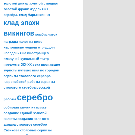
золотой динар
золотой стандарт
золотой франк
изделия из
серебра.
клад Нарышкиных
клад эпохи
викингов
комбислиток
награды
налог на пиво
настольные медали
отряд для
нападения на иностранцев
плавучий кукольный театр
предметы XIX-XX века
пропавшие
туристы
путешествия по городам
сервизы столового серебра
европейской работы
сервизы
столового серебра русской
серебро
работы
собирать камни на пляже
создание единой золотой
валюты
создание золотого
динара
столовое серебро
Сазикова
столовые сервизы