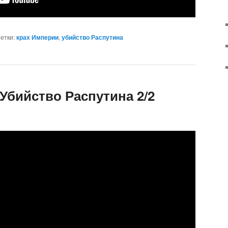
етки:
крах Империи
,
убийство Распутина
Убийство Распутина 2/2