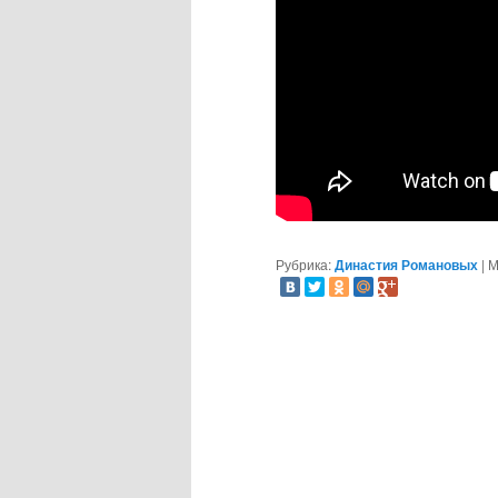
Рубрика:
Династия Романовых
|
М