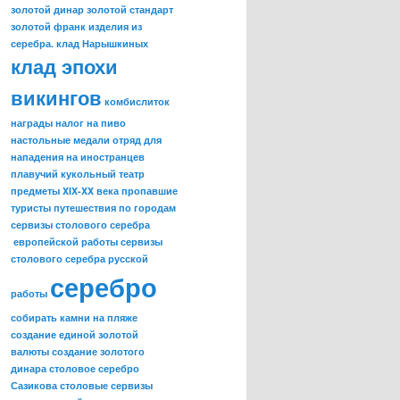
золотой динар
золотой стандарт
золотой франк
изделия из
серебра.
клад Нарышкиных
клад эпохи
викингов
комбислиток
награды
налог на пиво
настольные медали
отряд для
нападения на иностранцев
плавучий кукольный театр
предметы XIX-XX века
пропавшие
туристы
путешествия по городам
сервизы столового серебра
европейской работы
сервизы
столового серебра русской
серебро
работы
собирать камни на пляже
создание единой золотой
валюты
создание золотого
динара
столовое серебро
Сазикова
столовые сервизы