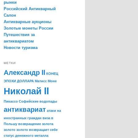
рынки
Российский Антикварный
Салон
Антикварные аукционы
Золотые монеты России
Путешествия за
антиквариатом
Новости туризма
МЕТКИ
Александр II
КОНЕЦ
ЭПОХИ ДОЛЛАРА
Матисс
Моне
Николай II
Пикассо
Софийские водопады
антиквариат
атаки на
иностранных граждан
виза в
Польшу
возвращение золота
золото
золото возвращает себе
статус денежного металла