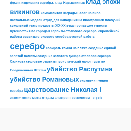
клад эпохи
франк
изделия из серебра.
клад Нарышкиных
викингов
комбислиток
награды
налог на пиво
настольные медали
отряд для нападения на иностранцев
плавучий
кукольный театр
предметы XIX-XX века
пропавшие туристы
путешествия по городам
сервизы столового серебра европейской
работы
сервизы столового серебра русской работы
серебро
собирать камни на пляже
создание единой
золотой валюты
создание золотого динара
столовое серебро
Сазикова
столовые сервизы
туристический налог
туры по
убийство Распутина
Соединенным Штатам
убийство Романовых
украшения
унция
царствование Николая I
серебра
экзотические места отдыха
электронное золотом - e-gold