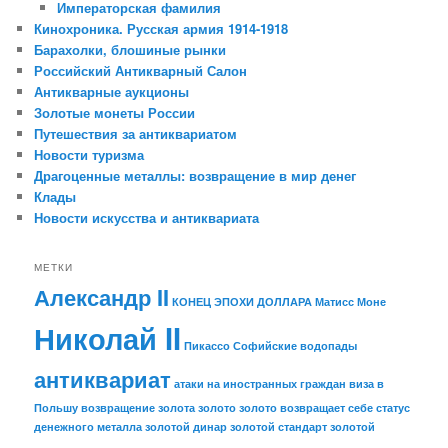
Императорская фамилия
Кинохроника. Русская армия 1914-1918
Барахолки, блошиные рынки
Российский Антикварный Салон
Антикварные аукционы
Золотые монеты России
Путешествия за антиквариатом
Новости туризма
Драгоценные металлы: возвращение в мир денег
Клады
Новости искусства и антиквариата
МЕТКИ
Александр II
КОНЕЦ ЭПОХИ ДОЛЛАРА
Матисс
Моне
Николай II
Пикассо
Софийские водопады
антиквариат
атаки на иностранных граждан
виза в
Польшу
возвращение золота
золото
золото возвращает себе статус
денежного металла
золотой динар
золотой стандарт
золотой