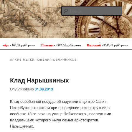
Поис
Antique Trip
Главное меню
Перейти к основному содержимому
Перейти к дополнительному содержимому
ро
- 160,35 руб/грамм
Платина
- 4507,54 руб/грамм
Палладий
- 3545,42 руб/грамм
АРХИВ МЕТКИ:
ЮВЕЛИР ОВЧИННИКОВ
Клад Нарышкиных
Опубликовано
01.08.2013
Клад серебряной посуды обнаружили в центре Санкт-
Петербурге строители при проведении реконструкции в
особняке 18-го века на улице Чайковского , последними
владельцами которого была семья аристократов
Нарышкиных.