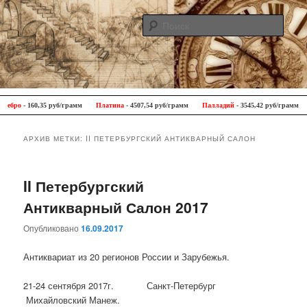
Поис
Antique Trip
Главное меню
Перейти к основному содержимому
Перейти к дополнительному содержимому
бро
- 160,35 руб/грамм
Платина
- 4507,54 руб/грамм
Палладий
- 3545,42 руб/грамм
АРХИВ МЕТКИ:
II ПЕТЕРБУРГСКИЙ АНТИКВАРНЫЙ САЛОН
II Петербургский
Антикварный Салон 2017
Опубликовано
16.09.2017
Антиквариат из 20 регионов России и Зарубежья.
21-24 сентября 2017г. Санкт-Петербург
Михайловский Манеж.