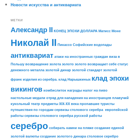
Новости искусства и антиквариата
МЕТКИ
Александр II
КОНЕЦ ЭПОХИ ДОЛЛАРА
Матисс
Моне
Николай II
Пикассо
Софийские водопады
антиквариат
атаки на иностранных граждан
виза в
Польшу
возвращение золота
золото
золото возвращает себе статус
денежного металла
золотой динар
золотой стандарт
золотой
клад эпохи
франк
изделия из серебра.
клад Нарышкиных
викингов
комбислиток
награды
налог на пиво
настольные медали
отряд для нападения на иностранцев
плавучий
кукольный театр
предметы XIX-XX века
пропавшие туристы
путешествия по городам
сервизы столового серебра европейской
работы
сервизы столового серебра русской работы
серебро
собирать камни на пляже
создание единой
золотой валюты
создание золотого динара
столовое серебро