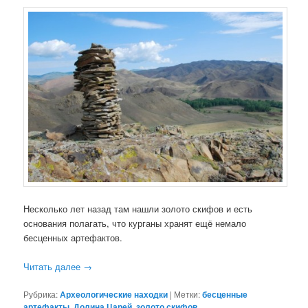
Несколько лет назад там нашли золото скифов и есть
основания полагать, что курганы хранят ещё немало
бесценных артефактов.
Читать далее
→
Рубрика:
Археологические находки
|
Метки:
бесценные
артефакты
,
Долина Царей
,
золото скифов