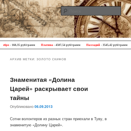
Поис
Antique Trip
Главное меню
Перейти к основному содержимому
Перейти к дополнительному содержимому
бро
- 160,35 руб/грамм
Платина
- 4507,54 руб/грамм
Палладий
- 3545,42 руб/грамм
АРХИВ МЕТКИ:
ЗОЛОТО СКИФОВ
Знаменитая «Долина
Царей» раскрывает свои
тайны
Опубликовано
06.09.2013
Сотни волонтеров из разных стран приехали в Туву, в
знаменитую «Долину Царей».