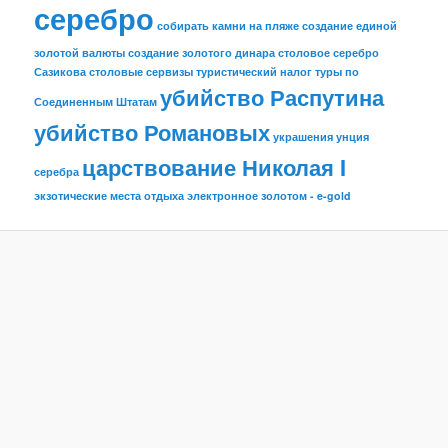
серебро
собирать камни на пляже
создание единой
золотой валюты
создание золотого динара
столовое серебро
Сазикова
столовые сервизы
туристический налог
туры по
убийство Распутина
Соединенным Штатам
убийство Романовых
украшения
унция
царствование Николая I
серебра
экзотические места отдыха
электронное золотом - e-gold