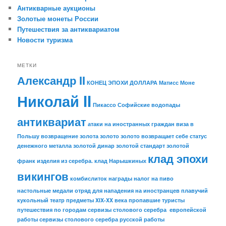
Антикварные аукционы
Золотые монеты России
Путешествия за антиквариатом
Новости туризма
МЕТКИ
Александр II
КОНЕЦ ЭПОХИ ДОЛЛАРА
Матисс
Моне
Николай II
Пикассо
Софийские водопады
антиквариат
атаки на иностранных граждан
виза в
Польшу
возвращение золота
золото
золото возвращает себе статус
денежного металла
золотой динар
золотой стандарт
золотой
клад эпохи
франк
изделия из серебра.
клад Нарышкиных
викингов
комбислиток
награды
налог на пиво
настольные медали
отряд для нападения на иностранцев
плавучий
кукольный театр
предметы XIX-XX века
пропавшие туристы
путешествия по городам
сервизы столового серебра европейской
работы
сервизы столового серебра русской работы