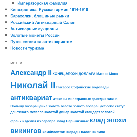
Императорская фамилия
Кинохроника. Русская армия 1914-1918
Барахолки, блошиные рынки
Российский Антикварный Салон
Антикварные аукционы
Золотые монеты России
Путешествия за антиквариатом
Новости туризма
МЕТКИ
Александр II
КОНЕЦ ЭПОХИ ДОЛЛАРА
Матисс
Моне
Николай II
Пикассо
Софийские водопады
антиквариат
атаки на иностранных граждан
виза в
Польшу
возвращение золота
золото
золото возвращает себе статус
денежного металла
золотой динар
золотой стандарт
золотой
клад эпохи
франк
изделия из серебра.
клад Нарышкиных
викингов
комбислиток
награды
налог на пиво