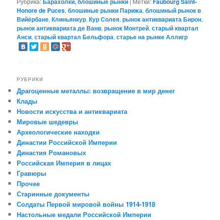
Рубрика:
Барахолки, блошиные рынки
|
Метки:
Faubourg Saint-
Honore de Puces
,
блошиные рынки Парижа
,
блошиный рынок в
Вийёрбане
,
Клиньянкур
,
Кур Солея
,
рынок антиквариата Бирон
,
рынок антиквариата де Ванв
,
рынок Монтрей
,
старый квартал
Анси
,
старый квартал Бельфора
,
старье на рынке Аллигр
РУБРИКИ
Драгоценные металлы: возвращение в мир денег
Клады
Новости искусства и антиквариата
Мировые шедевры
Археологические находки
Династии Российской Империи
Династия Романовых
Российская Империя в лицах
Гравюры
Прочее
Старинные документы
Солдаты Первой мировой войны 1914-1918
Настольные медали Российской Империи