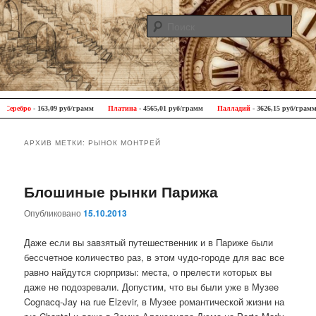
Поис
Antique Trip
Главное меню
Перейти к основному содержимому
Перейти к дополнительному содержимому
ребро
- 163,09 руб/грамм
Платина
- 4565,01 руб/грамм
Палладий
- 3626,15 руб/грамм
АРХИВ МЕТКИ:
РЫНОК МОНТРЕЙ
Блошиные рынки Парижа
Опубликовано
15.10.2013
Даже если вы завзятый путешественник и в Париже были
бессчетное количество раз, в этом чудо-городе для вас все
равно найдутся сюрпризы: места, о прелести которых вы
даже не подозревали. Допустим, что вы были уже в Музее
Cognacq-Jay на rue Elzevir, в Музее романтической жизни на