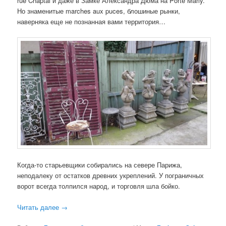
rue Chaptal и даже в Замке Александра Дюма на Porte Marly.
Но знаменитые marches aux puces, блошиные рынки,
наверняка еще не познанная вами территория…
Когда-то старьевщики собирались на севере Парижа,
неподалеку от остатков древних укреплений. У пограничных
ворот всегда толпился народ, и торговля шла бойко.
Читать далее
→