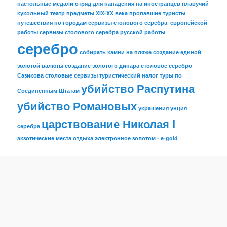
настольные медали
отряд для нападения на иностранцев
плавучий
кукольный театр
предметы XIX-XX века
пропавшие туристы
путешествия по городам
сервизы столового серебра европейской
работы
сервизы столового серебра русской работы
серебро
собирать камни на пляже
создание единой
золотой валюты
создание золотого динара
столовое серебро
Сазикова
столовые сервизы
туристический налог
туры по
убийство Распутина
Соединенным Штатам
убийство Романовых
украшения
унция
царствование Николая I
серебра
экзотические места отдыха
электронное золотом - e-gold