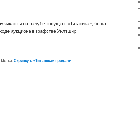
 музыканты на палубе тонущего «Титаника», была
 ходе аукциона в графстве Уилтшир.
|
Метки:
Скрипку с «Титаника» продали