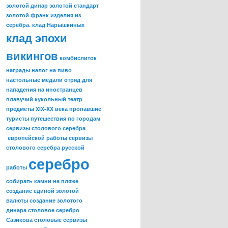
золотой динар
золотой стандарт
золотой франк
изделия из
серебра.
клад Нарышкиных
клад эпохи
викингов
комбислиток
награды
налог на пиво
настольные медали
отряд для
нападения на иностранцев
плавучий кукольный театр
предметы XIX-XX века
пропавшие
туристы
путешествия по городам
сервизы столового серебра
европейской работы
сервизы
столового серебра русской
серебро
работы
собирать камни на пляже
создание единой золотой
валюты
создание золотого
динара
столовое серебро
Сазикова
столовые сервизы