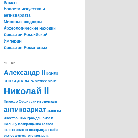
Клады
Новости искусства и
антиквариата
Мировые шедевры
Археологические находки
Династии Российской
Империи
Династия Романовых
МЕТКИ
Александр II
КОНЕЦ
ЭПОХИ ДОЛЛАРА
Матисс
Моне
Николай II
Пикассо
Софийские водопады
антиквариат
атаки на
иностранных граждан
виза в
Польшу
возвращение золота
золото
золото возвращает себе
статус денежного металла