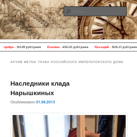
Поис
Antique Trip
Главное меню
Перейти к основному содержимому
Перейти к дополнительному содержимому
ебро
- 163,09 руб/грамм
Платина
- 4565,01 руб/грамм
Палладий
- 3626,15 руб/грамм
АРХИВ МЕТКИ:
ГЛАВА РОССИЙСКОГО ИМПЕРАТОРСКОГО ДОМА
Наследники клада
Нарышкиных
Опубликовано
01.08.2013