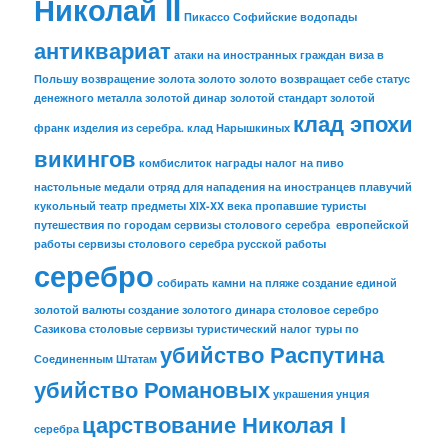
Николай II
Пикассо
Софийские водопады
антиквариат
атаки на иностранных граждан
виза в
Польшу
возвращение золота
золото
золото возвращает себе статус
денежного металла
золотой динар
золотой стандарт
золотой
клад эпохи
франк
изделия из серебра.
клад Нарышкиных
викингов
комбислиток
награды
налог на пиво
настольные медали
отряд для нападения на иностранцев
плавучий
кукольный театр
предметы XIX-XX века
пропавшие туристы
путешествия по городам
сервизы столового серебра европейской
работы
сервизы столового серебра русской работы
серебро
собирать камни на пляже
создание единой
золотой валюты
создание золотого динара
столовое серебро
Сазикова
столовые сервизы
туристический налог
туры по
убийство Распутина
Соединенным Штатам
убийство Романовых
украшения
унция
царствование Николая I
серебра